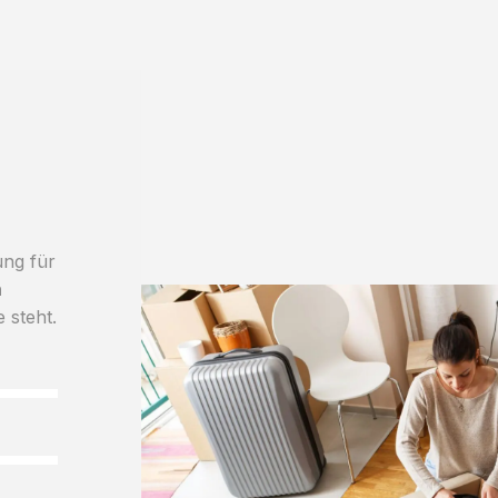
ung für
h
e steht.