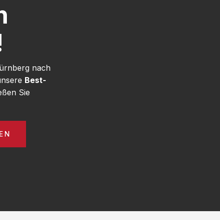
h
!
Nürnberg nach
 unsere
Best-
eßen Sie
EN