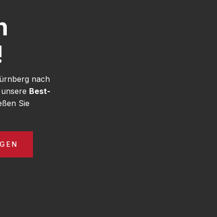
h
!
Nürnberg nach
e unsere
Best-
eßen Sie
AGEN