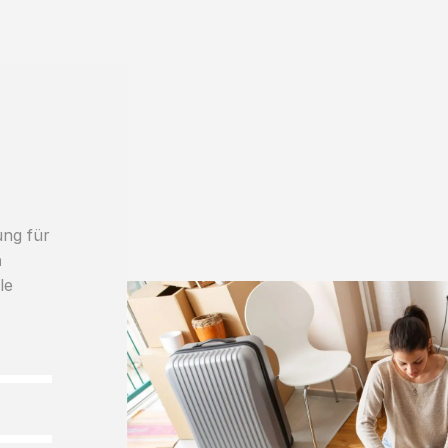
ung für
h
le