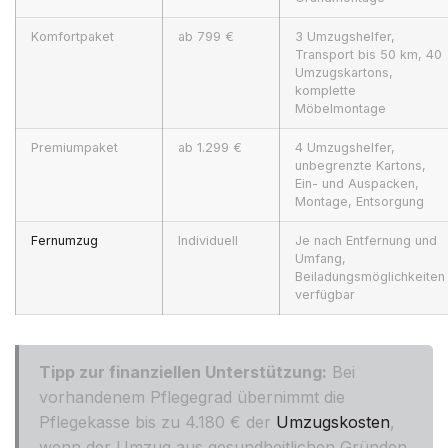
Komfortpaket
ab 799 €
3 Umzugshelfer,
Transport bis 50 km, 40
Umzugskartons,
komplette
Möbelmontage
Premiumpaket
ab 1.299 €
4 Umzugshelfer,
unbegrenzte Kartons,
Ein- und Auspacken,
Montage, Entsorgung
Fernumzug
Individuell
Je nach Entfernung und
Umfang,
Beiladungsmöglichkeiten
verfügbar
Tipp zur finanziellen Unterstützung:
Bei
vorhandenem Pflegegrad übernimmt die
Pflegekasse bis zu 4.180 € der
Umzugskosten
,
wenn der Umzug aus gesundheitlichen Gründen