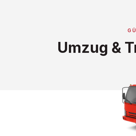
GÜ
Umzug & T