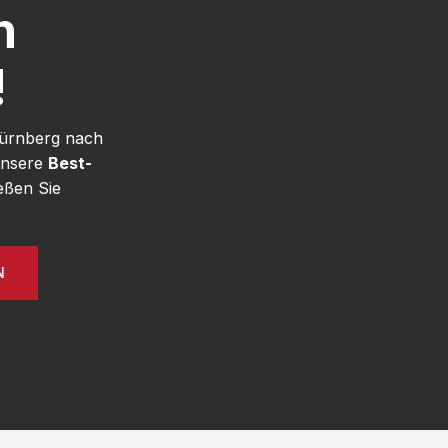
h
!
Nürnberg nach
unsere
Best-
eßen Sie
N