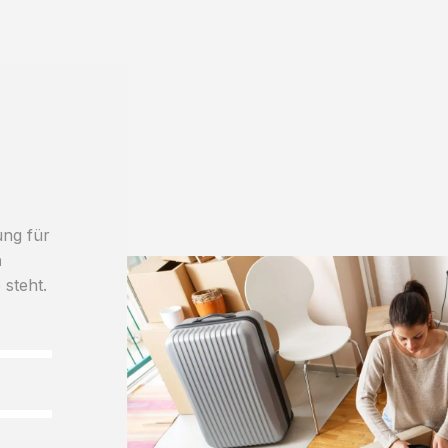
ung für
h
 steht.