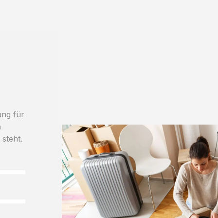
ung für
h
 steht.