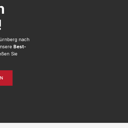
h
!
Nürnberg nach
unsere
Best-
eßen Sie
EN