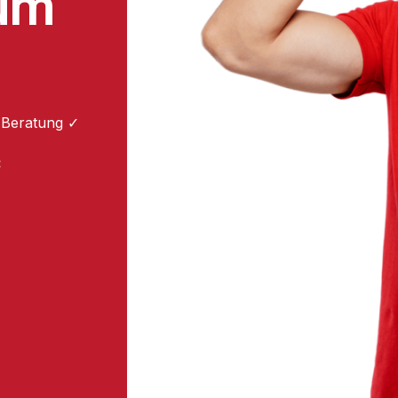
zum
 Beratung ✓
: