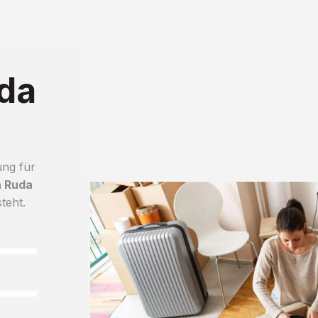
da
ung für
h Ruda
teht.