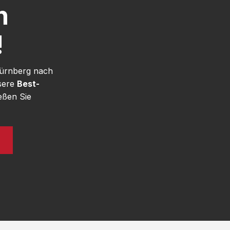
h
!
Nürnberg nach
nsere
Best-
eßen Sie