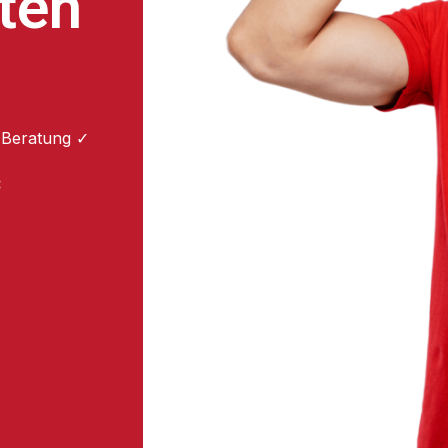
ten
 Beratung ✓
: