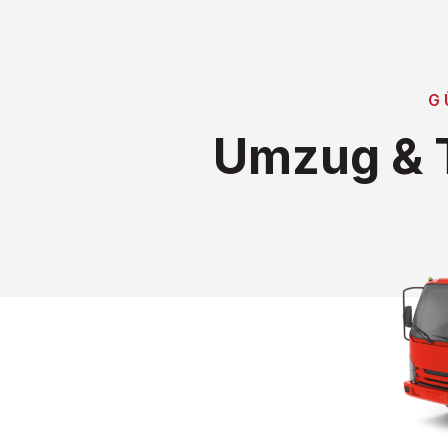
G
Umzug & T