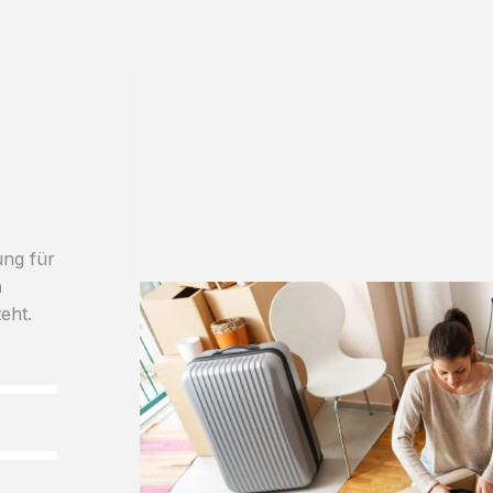
ung für
h
teht.