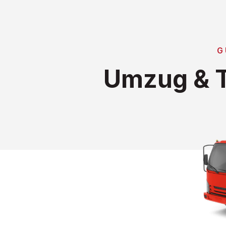
G
Umzug & T