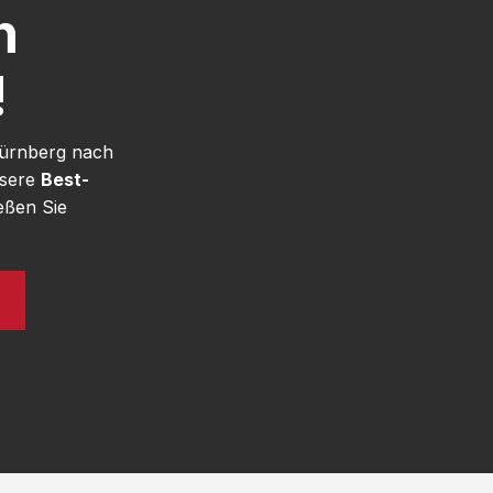
h
!
Nürnberg nach
nsere
Best-
eßen Sie