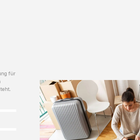
ung für
h
teht.