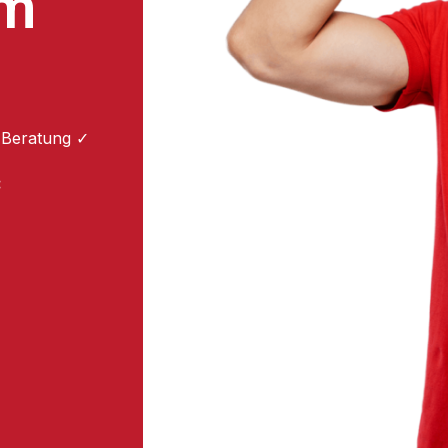
um
 Beratung ✓
: