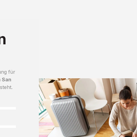
n
ung für
h San
steht.