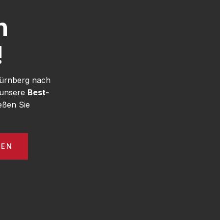
h
!
Nürnberg nach
 unsere
Best-
eßen Sie
GEN