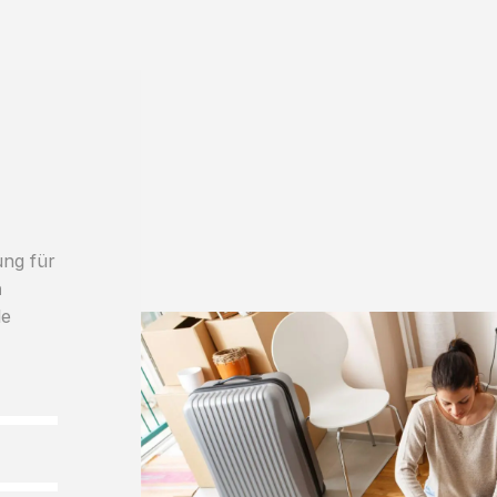
ung für
h
le