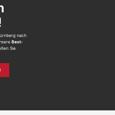
h
!
Nürnberg nach
unsere
Best-
eßen Sie
N