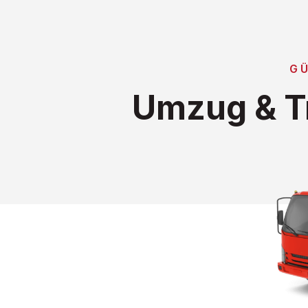
G
Umzug & T