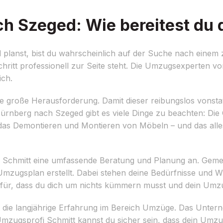
 Szeged: Wie bereitest du d
anst, bist du wahrscheinlich auf der Suche nach einem 
ritt professionell zur Seite steht. Die Umzugsexperten v
ich.
e große Herausforderung. Damit dieser reibungslos vonstatt
rnberg nach Szeged gibt es viele Dinge zu beachten: Die 
 das Demontieren und Montieren von Möbeln – und das alle
i Schmitt eine umfassende Beratung und Planung an. Gemei
 Umzugsplan erstellt. Dabei stehen deine Bedürfnisse und 
ür, dass du dich um nichts kümmern musst und dein Umzug
st die langjährige Erfahrung im Bereich Umzüge. Das Unte
t Umzugsprofi Schmitt kannst du sicher sein, dass dein Um