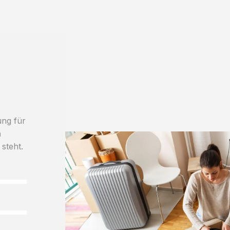
ung für
h
 steht.