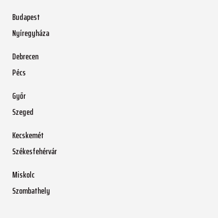
Budapest
Nyíregyháza
Debrecen
Pécs
Győr
Szeged
Kecskemét
Székesfehérvár
Miskolc
Szombathely