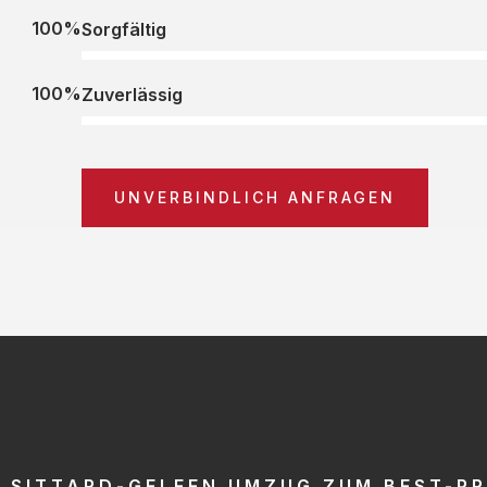
100%
Sorgfältig
100%
Zuverlässig
UNVERBINDLICH ANFRAGEN
SITTARD-GELEEN UMZUG ZUM BEST-PR