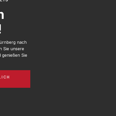
h
!
Nürnberg nach
n Sie unsere
 genießen Sie
LICH