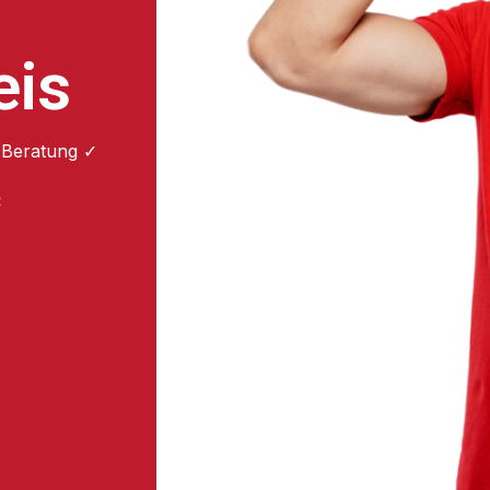
eis
 Beratung ✓
: