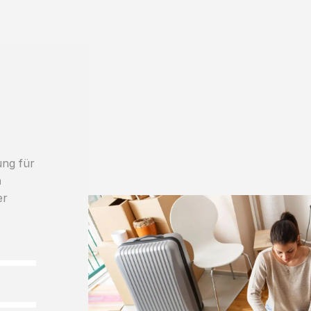
ung für
h
er