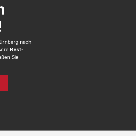
h
!
Nürnberg nach
nsere
Best-
eßen Sie