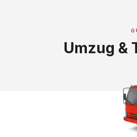
G
Umzug & T