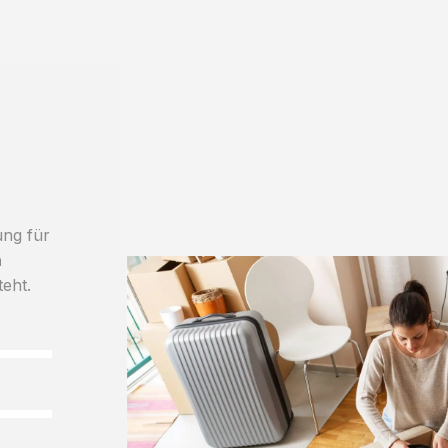
ung für
h
teht.