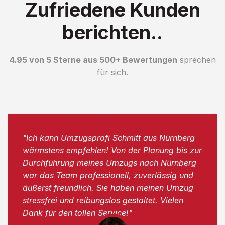
Zufriedene Kunden
berichten..
4.95 von 5 Sterne aus 500+ Bewertungen
sprechen
für sich.
"Ich kann Umzugsprofi Schmitt aus Nürnberg
wärmstens empfehlen! Von der Planung bis zur
Durchführung meines Umzugs nach Nürnberg
war das Team professionell, zuverlässig und
äußerst freundlich. Sie haben meinen Umzug
stressfrei und reibungslos gestaltet. Vielen
Dank für den tollen Service!"