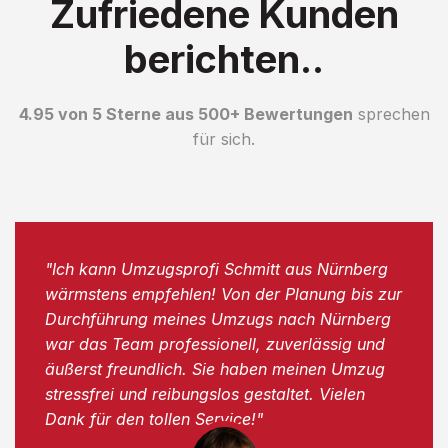
Zufriedene Kunden
berichten..
4.95 von 5 Sterne aus 500+ Bewertungen
sprechen
für sich.
"Ich kann Umzugsprofi Schmitt aus Nürnberg
wärmstens empfehlen! Von der Planung bis zur
Durchführung meines Umzugs nach Nürnberg
war das Team professionell, zuverlässig und
äußerst freundlich. Sie haben meinen Umzug
stressfrei und reibungslos gestaltet. Vielen
Dank für den tollen Service!"