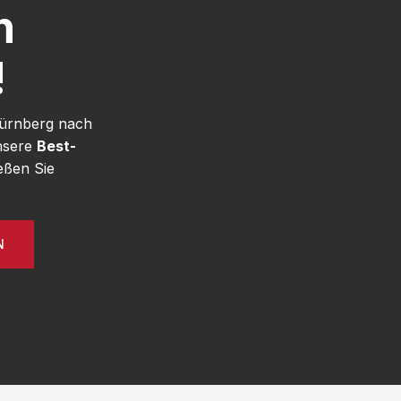
h
!
Nürnberg nach
unsere
Best-
eßen Sie
N