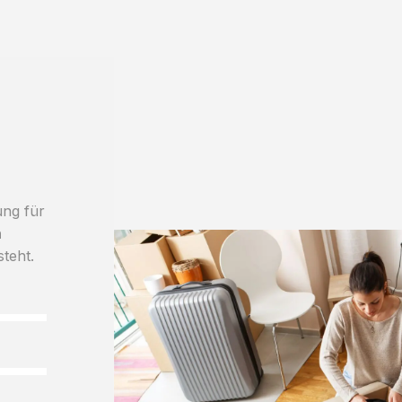
ung für
h
steht.