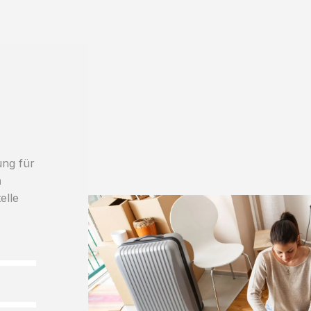
ung für
h
elle