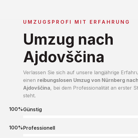
UMZUGSPROFI MIT ERFAHRUNG
Umzug nach
Ajdovščina
Verlassen Sie sich auf unsere langjährige Erfahr
einen
reibungslosen Umzug von Nürnberg nac
Ajdovščina
, bei dem Professionalität an erster St
steht.
100%
Günstig
100%
Professionell