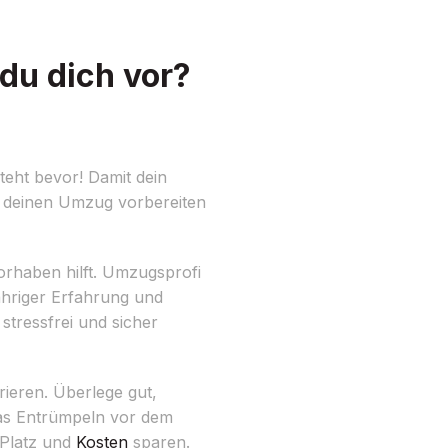
du dich vor?
eht bevor! Damit dein
uf deinen Umzug vorbereiten
Vorhaben hilft. Umzugsprofi
jähriger Erfahrung und
tressfrei und sicher
rieren. Überlege gut,
as Entrümpeln vor dem
 Platz und
Kosten
sparen.