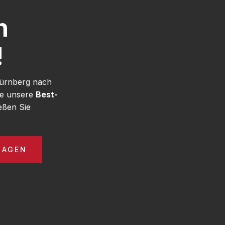
h
!
Nürnberg nach
ie unsere
Best-
eßen Sie
RAGEN