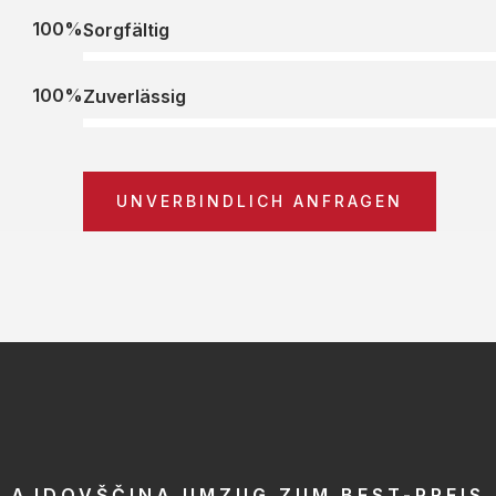
100%
Sorgfältig
100%
Zuverlässig
UNVERBINDLICH ANFRAGEN
AJDOVŠČINA UMZUG ZUM BEST-PREIS