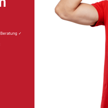
m
 Beratung ✓
: