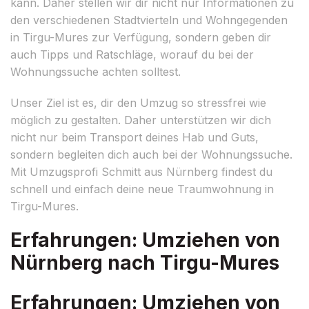
kann. Daher stellen wir dir nicht nur Informationen zu
den verschiedenen Stadtvierteln und Wohngegenden
in Tirgu-Mures zur Verfügung, sondern geben dir
auch Tipps und Ratschläge, worauf du bei der
Wohnungssuche achten solltest.
Unser Ziel ist es, dir den Umzug so stressfrei wie
möglich zu gestalten. Daher unterstützen wir dich
nicht nur beim Transport deines Hab und Guts,
sondern begleiten dich auch bei der Wohnungssuche.
Mit Umzugsprofi Schmitt aus Nürnberg findest du
schnell und einfach deine neue Traumwohnung in
Tirgu-Mures.
Erfahrungen: Umziehen von
Nürnberg nach Tirgu-Mures
Erfahrungen: Umziehen von