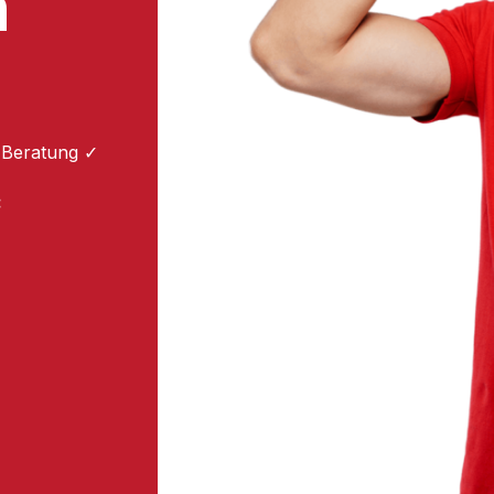
m
 Beratung ✓
: