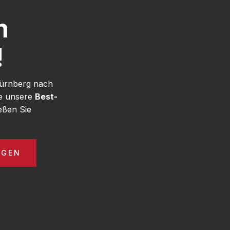
h
!
Nürnberg nach
ie unsere
Best-
eßen Sie
AGEN