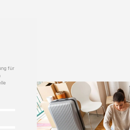
ung für
h
lle